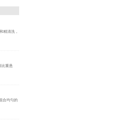
和精清洗，
料比重悬
混合均匀的