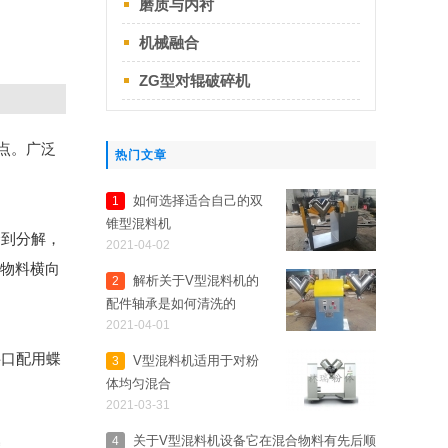
磨质与内衬
机械融合
ZG型对辊破碎机
点。广泛
热门文章
如何选择适合自己的双
1
锥型混料机
合到分解，
2021-04-02
样物料横向
解析关于V型混料机的
2
配件轴承是如何清洗的
2021-04-01
口配用蝶
V型混料机适用于对粉
3
体均匀混合
2021-03-31
关于V型混料机设备它在混合物料有先后顺
4