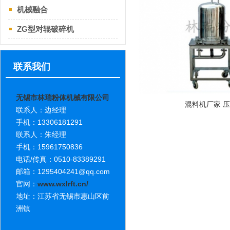
机械融合
ZG型对辊破碎机
联系我们
无锡市林瑞粉体机械有限公司
混料机厂家 
联系人：边经理
手机：13306181291
联系人：朱经理
手机：15961750836
电话/传真：0510-83389291
邮箱：1295404241@qq.com
官网：
www.wxlrft.cn/
地址：江苏省无锡市惠山区前
洲镇